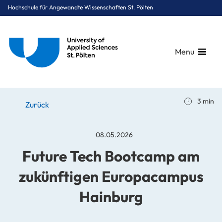
Hochschule für Angewandte Wissenschaften St. Pölten
Menu
Breadcrumbs
You are here:
3 min
Startseite
Stories
News
Future Tech Bootcamp am zukünftigen Europacampus Hainburg
Zurück
08.05.2026
Future Tech Bootcamp am
zukünftigen Europacampus
Hainburg