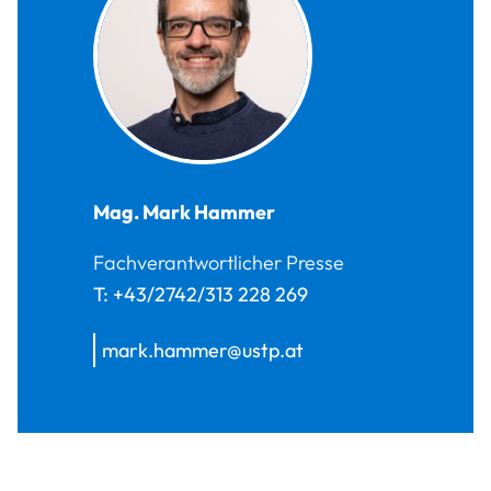
Mag.
Mark
Hammer
Fachverantwortlicher Presse
T:
+43/2742/313 228 269
mark.hammer@ustp.at