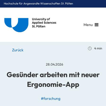
Hochschule für Angewandte Wissenschaften St. Pölten
Menu
Breadcrumbs
You are here:
4 min
Startseite
Stories
News
Gesünder arbeiten mit neuer Ergonomie-App
Zurück
28.04.2026
Gesünder arbeiten mit neuer
Ergonomie-App
#forschung