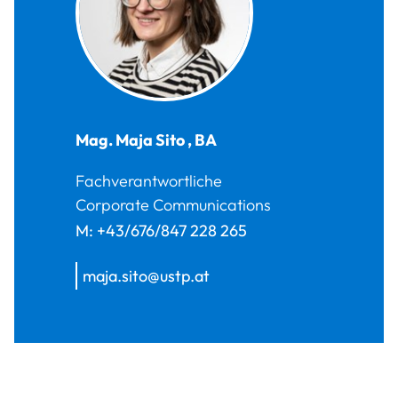
Mag.
Maja
Sito
,
BA
Fachverantwortliche
Corporate Communications
M:
+43/676/847 228 265
maja.sito@ustp.at