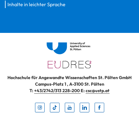
Inhalte in leichter Sprache
Hochschule für Angewandte Wissenschaften St. Pölten GmbH
Campus-Platz 1
,
A-3100
St. Pölten
T:
+43/2742/313 228-200
E:
csc@ustp.at
Instag
TikTo
Yout
Lin
Fa