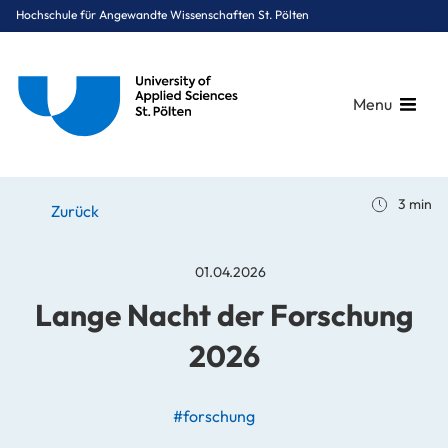
Hochschule für Angewandte Wissenschaften St. Pölten
Menu
Breadcrumbs
You are here:
3 min
Startseite
Stories
News
Lange Nacht der Forschung 2026
Zurück
01.04.2026
Lange Nacht der Forschung
2026
#forschung