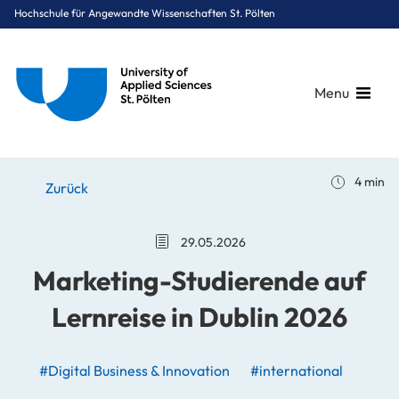
Hochschule für Angewandte Wissenschaften St. Pölten
Menu
Breadcrumbs
You are here:
4 min
Startseite
Stories
News
Marketing-Studierende auf Lernreise in Dublin 2026
Zurück
29.05.2026
Marketing-Studierende auf
Lernreise in Dublin 2026
#Digital Business & Innovation
#international