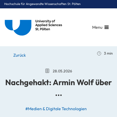
Hochschule für Angewandte Wissenschaften St. Pölten
Menu
Breadcrumbs
You are here:
3 min
Startseite
Stories
News
Nachgehakt: Armin Wolf über ...
Zurück
28.05.2026
Nachgehakt: Armin Wolf über
...
#Medien & Digitale Technologien