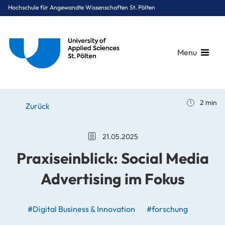
Hochschule für Angewandte Wissenschaften St. Pölten
Menu
Breadcrumbs
You are here:
2 min
Startseite
Stories
News
Praxiseinblick: Social Media Advertising im Fokus
Zurück
21.05.2025
Praxiseinblick: Social Media
Advertising im Fokus
#Digital Business & Innovation
#forschung