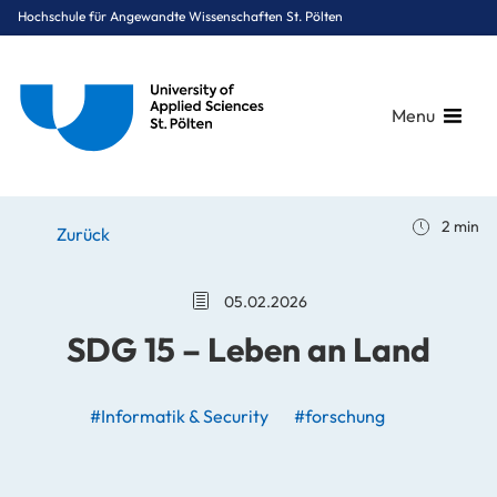
Hochschule für Angewandte Wissenschaften St. Pölten
Menu
Breadcrumbs
You are here:
2 min
Startseite
Stories
News
SDG 15 – Leben an Land
Zurück
05.02.2026
SDG 15 – Leben an Land
#Informatik & Security
#forschung