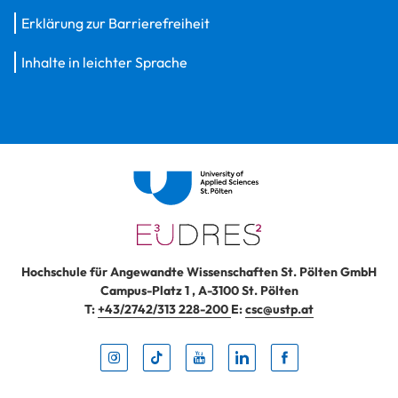
Erklärung zur Barrierefreiheit
Inhalte in leichter Sprache
Hochschule für Angewandte Wissenschaften St. Pölten GmbH
Campus-Platz 1
,
A-3100
St. Pölten
T:
+43/2742/313 228-200
E:
csc@ustp.at
Instag
TikTo
Yout
Lin
Fa