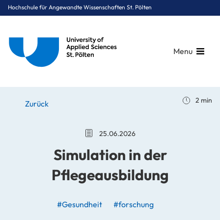
Hochschule für Angewandte Wissenschaften St. Pölten
Menu
Breadcrumbs
You are here:
2 min
Startseite
Stories
News
Simulation in der Pflegeausbildung
Zurück
25.06.2026
Simulation in der
Pflegeausbildung
#Gesundheit
#forschung