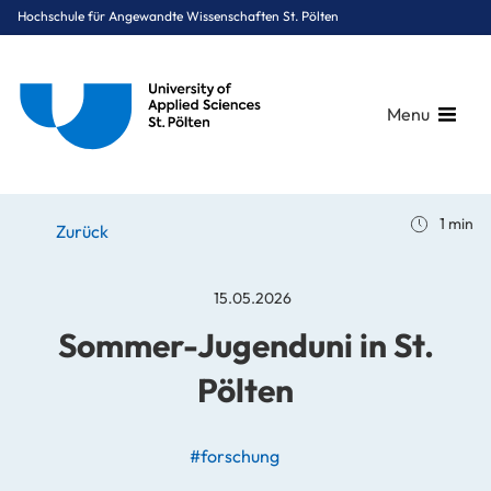
Hochschule für Angewandte Wissenschaften St. Pölten
Menu
Breadcrumbs
You are here:
1 min
Startseite
Stories
News
Sommer-Jugenduni in St. Pölten
Zurück
15.05.2026
Sommer-Jugenduni in St.
Pölten
#forschung