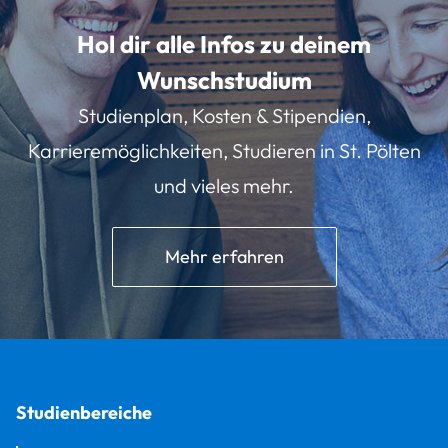
Hol dir alle Infos zu deinem
Wunschstudium
Studienplan, Kosten & Stipendien,
Karrieremöglichkeiten, Studieren in St. Pölten
und vieles mehr.
Mehr erfahren
Studienbereiche