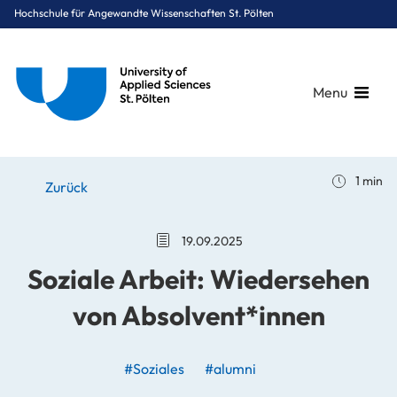
Hochschule für Angewandte Wissenschaften St. Pölten
Menu
Breadcrumbs
You are here:
1 min
Startseite
Stories
News
Soziale Arbeit: Wiedersehen von Absolvent*innen
Zurück
19.09.2025
Soziale Arbeit: Wiedersehen
von Absolvent*innen
#Soziales
#alumni