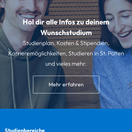
Hol dir alle Infos zu deinem
Wunschstudium
Studienplan, Kosten & Stipendien,
Karrieremöglichkeiten, Studieren in St. Pölten
und vieles mehr.
Mehr erfahren
Studienbereiche