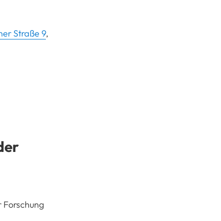
er Straße 9
,
der
r Forschung