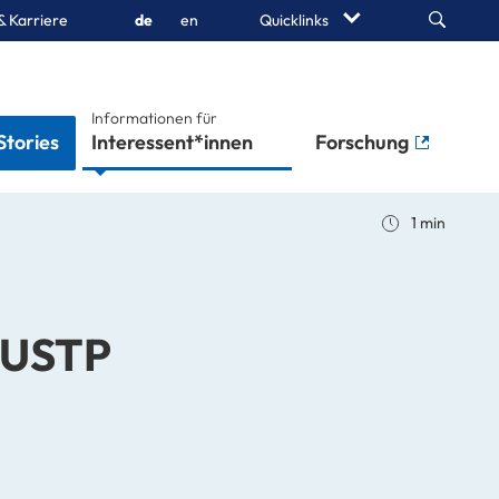
Search
& Karriere
de
en
Quicklinks
Informationen für
Stories
Interessent*innen
Forschung
1 min
 USTP