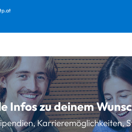
tp.at
lle Infos zu deinem Wun
ipendien, Karrieremöglichkeiten, St