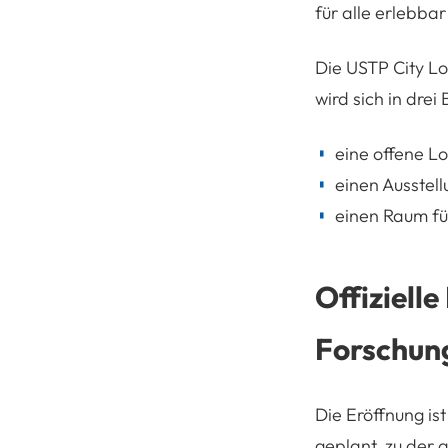
für alle erlebba
Die USTP City Lo
wird sich in drei
eine offene L
einen Ausstell
einen Raum fü
Offiziell
Forschun
Die Eröffnung is
geplant, zu der a