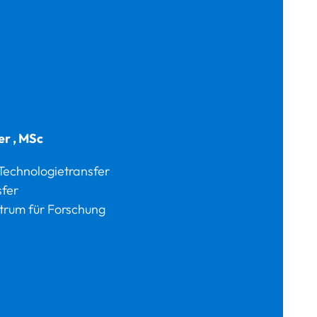
er
,
MSc
Technologietransfer
sfer
trum für Forschung