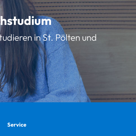
schstudium
udieren in St. Pölten und
Service