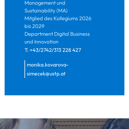
Management und
Sustainability (MA)
Mitglied des Kollegiums 2026
bis 2029
Department Digital Business
und Innovation
T:
+43/2742/313 228 427
monika.kovarova-
simecek@ustp.at