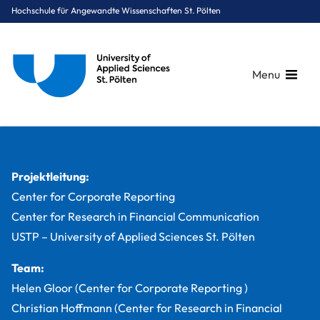
Hochschule für Angewandte Wissenschaften St. Pölten
Menu
Breadcrumbs
You are here:
Startseite
Studium
Digital Business & Innovation
Digital Business Communications
Projekte
Projekt "Zukunftslabor Corporate Reporting"
Projektleitung:
Center for Corporate Reporting
Center for Research in Financial Communication
USTP – University of Applied Sciences St. Pölten
Team:
Helen Gloor (Center for Corporate Reporting )
Christian Hoffmann (Center for Research in Financial