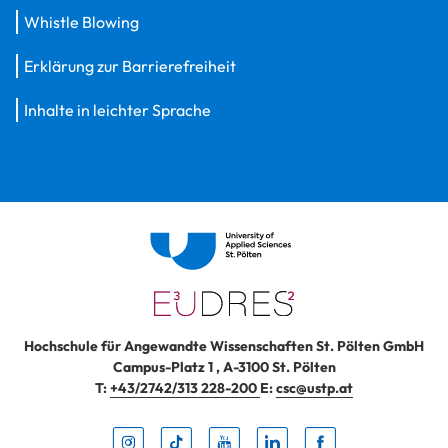
Whistle Blowing
Erklärung zur Barrierefreiheit
Inhalte in leichter Sprache
Hochschule für Angewandte Wissenschaften St. Pölten GmbH
Campus-Platz 1
,
A-3100
St. Pölten
T:
+43/2742/313 228-200
E:
csc@ustp.at
Instag
TikTo
Yout
Lin
Fa