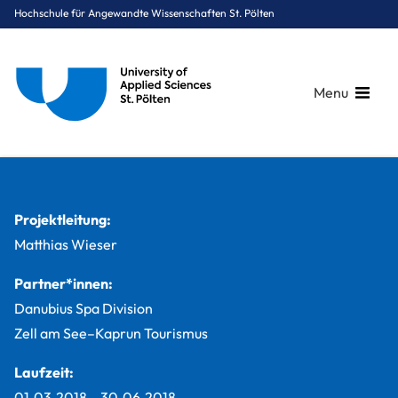
Hochschule für Angewandte Wissenschaften St. Pölten
Menu
Breadcrumbs
You are here:
Startseite
Studium
Digital Business & Innovation
Digital Marketing (Masterlehrgang)
Projekte
Lehrreiche Projekte mit Danubius Spa Division
Projektleitung:
Matthias Wieser
Partner*innen:
Danubius Spa Division
Zell am See–Kaprun Tourismus
Laufzeit:
01.03.2018
–
30.06.2018