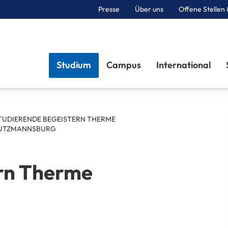
Presse
Über uns
Offene Stellen 
Sektionen
Studium
Campus
International
TUDIERENDE BEGEISTERN THERME
UTZMANNSBURG
ern Therme