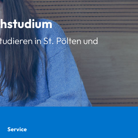
schstudium
udieren in St. Pölten und
Service