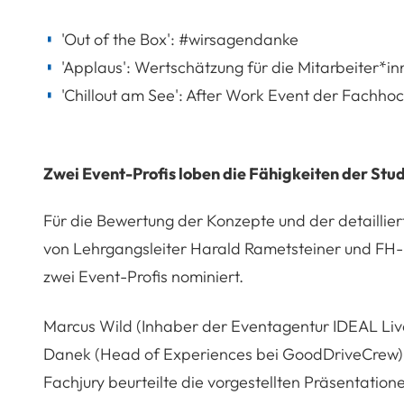
'Out of the Box': #wirsagendanke
'Applaus': Wertschätzung für die Mitarbeiter*i
'Chillout am See': After Work Event der Fachho
Zwei Event-Profis loben die Fähigkeiten der Stu
Für die Bewertung der Konzepte und der detaillie
von Lehrgangsleiter Harald Rametsteiner und FH-L
zwei Event-Profis nominiert.
Marcus Wild (Inhaber der Eventagentur IDEAL Liv
Danek (Head of Experiences bei GoodDriveCrew) f
Fachjury beurteilte die vorgestellten Präsentati