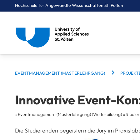
Hochschule für Angewandte Wissenschaften St. Pölten
Breadcrumbs
You are here:
Startseite
Studium
Digital Business & Innovation
Eventmanagement (Masterlehrgang)
Projekte
Innovative Event-Konzepte
BREADCRUMBS
EVENTMANAGEMENT (MASTERLEHRGANG)
PROJEKT
Innovative Event-Kon
#Eventmanagement (Masterlehrgang) (Weiterbildung)
#
Studie
Die Studierenden begeistern die Jury im Praxisl