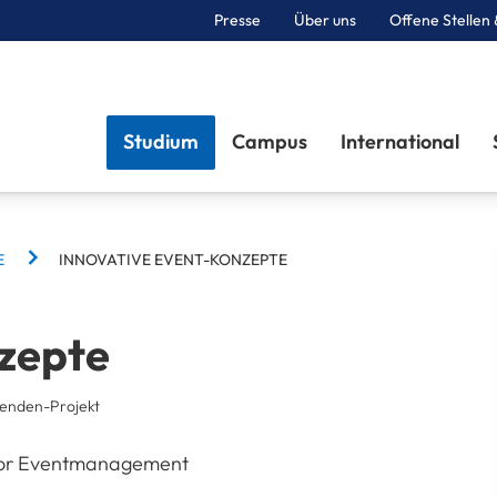
Presse
Über uns
Offene Stellen 
Sektionen
Studium
Campus
International
E
INNOVATIVE EVENT-KONZEPTE
zepte
renden-Projekt
abor Eventmanagement