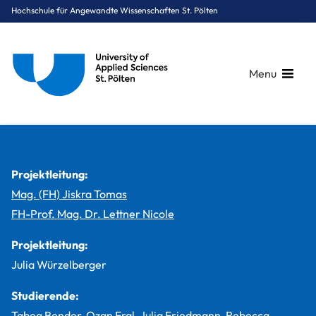
Hochschule für Angewandte Wissenschaften St. Pölten
Menu
Breadcrumbs
You are here:
Startseite
Studium
Digital Business & Innovation
Management & Digital Business
Projekte
Projekte für die Praxis - VERBUND
Projektleitung:
Mag. (FH) Jiskra Tomas
FH-Prof. Mag. Dr. Lettner Nicole
Projektleitung:
Julia Würzelberger
Studierende:
Tabea Bender, Ozan Eral, Julia Friedmann, Rebecca