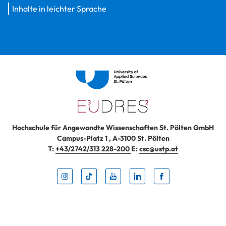
Inhalte in leichter Sprache
Hochschule für Angewandte Wissenschaften St. Pölten GmbH
Campus-Platz 1
,
A-3100
St. Pölten
T:
+43/2742/313 228-200
E:
csc@ustp.at
Instag
TikTo
Yout
Lin
Fa