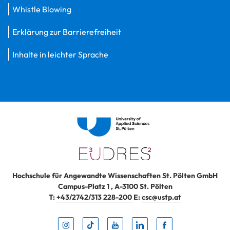
Whistle Blowing
Erklärung zur Barrierefreiheit
Inhalte in leichter Sprache
Hochschule für Angewandte Wissenschaften St. Pölten GmbH
Campus-Platz 1
,
A-3100
St. Pölten
T:
+43/2742/313 228-200
E:
csc@ustp.at
Instag
TikTo
Yout
Lin
Fa