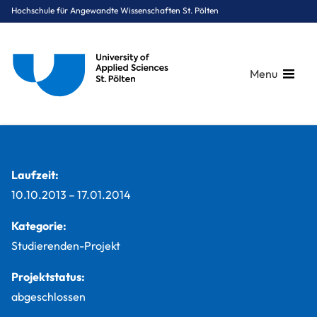
Hochschule für Angewandte Wissenschaften St. Pölten
Menu
Breadcrumbs
You are here:
Startseite
Studium
Digital Business & Innovation
Marketing & Kommunikation
Projekte
Cyberstalking
Laufzeit:
10.10.2013
–
17.01.2014
Kategorie:
Studierenden-Projekt
Projektstatus:
abgeschlossen