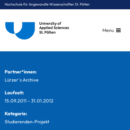
Hochschule für Angewandte Wissenschaften St. Pölten
Menu
Breadcrumbs
You are here:
Startseite
Studium
Digital Business & Innovation
Marketing & Kommunikation
Projekte
Das weltweit meist gestohlene Magazin
Partner*innen:
Lürzer´s Archive
Laufzeit:
15.09.2011
–
31.01.2012
Kategorie:
Studierenden-Projekt