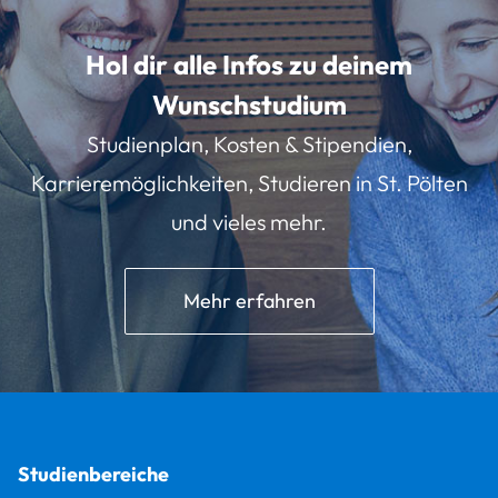
Hol dir alle Infos zu deinem
Wunschstudium
Studienplan, Kosten & Stipendien,
Karrieremöglichkeiten, Studieren in St. Pölten
und vieles mehr.
Mehr erfahren
Studienbereiche