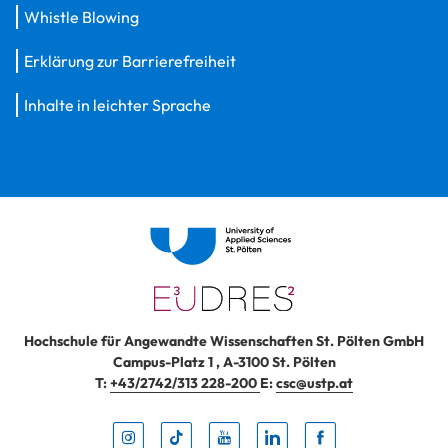
Whistle Blowing
Erklärung zur Barrierefreiheit
Inhalte in leichter Sprache
Hochschule für Angewandte Wissenschaften St. Pölten GmbH
Campus-Platz 1
,
A-3100
St. Pölten
T:
+43/2742/313 228-200
E:
csc@ustp.at
Instag
TikTo
Yout
Lin
Fa