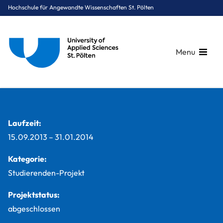
Hochschule für Angewandte Wissenschaften St. Pölten
Menu
Breadcrumbs
You are here:
Startseite
Studium
Digital Business & Innovation
Marketing & Kommunikation
Projekte
Eventprojekt "LEMU"
Laufzeit:
15.09.2013
–
31.01.2014
Kategorie:
Studierenden-Projekt
Projektstatus:
abgeschlossen