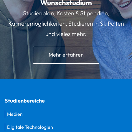
Wunschstudium
Studienplan, Kosten & Stipendien,
Karrieremöglichkeiten, Studieren in St. Pölten
und vieles mehr.
Mehr erfahren
Studienbereiche
Medien
Digitale Technologien