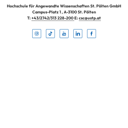
Hochschule für Angewandte Wissenschaften St. Pölten GmbH
Campus-Platz 1
,
A-3100
St. Pölten
T:
+43/2742/313 228-200
E:
csc@ustp.at
Instag
TikTo
Yout
Lin
Fa