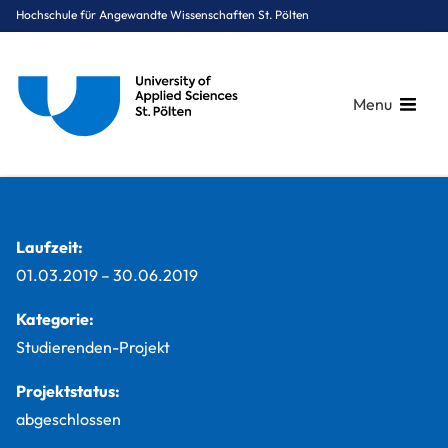
Hochschule für Angewandte Wissenschaften St. Pölten
Menu
Breadcrumbs
You are here:
Startseite
Studium
Digital Business & Innovation
Marketing & Kommunikation
Projekte
Kommunikationsprojekt für realen Kunden
Laufzeit:
01.03.2019
–
30.06.2019
Kategorie:
Studierenden-Projekt
Projektstatus:
abgeschlossen