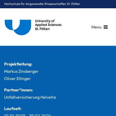
Hochschule für Angewandte Wissenschaften St. Pölten
Menu
Breadcrumbs
You are here:
Startseite
Studium
Digital Business & Innovation
Marketing & Kommunikation
Projekte
„Media“-Konzept für Unfallversicherung Helvetia
Projektleitung:
Markus Zinsberger
Oliver Ellinger
Partner*innen:
Unfallversicherung Helvetia
Laufzeit:
01.10.2023
–
29.02.2024