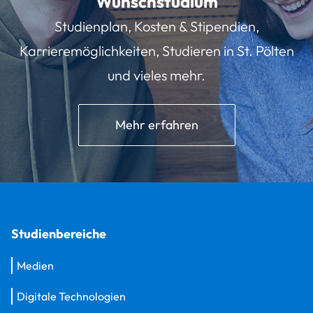
Wunschstudium
Studienplan, Kosten & Stipendien,
Karrieremöglichkeiten, Studieren in St. Pölten
und vieles mehr.
Mehr erfahren
Studienbereiche
Medien
Digitale Technologien