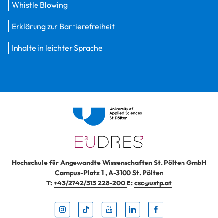
Whistle Blowing
Erklärung zur Barrierefreiheit
Inhalte in leichter Sprache
Hochschule für Angewandte Wissenschaften St. Pölten GmbH
Campus-Platz 1
,
A-3100
St. Pölten
T:
+43/2742/313 228-200
E:
csc@ustp.at
Instag
TikTo
Yout
Lin
Fa