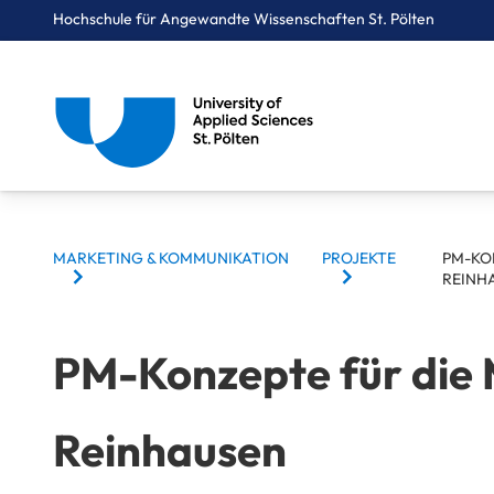
Hochschule für Angewandte Wissenschaften St. Pölten
Breadcrumbs
You are here:
Startseite
Studium
Digital Business & Innovation
Marketing & Kommunikation
Projekte
PM-Konzepte für die Maschinenfabrik Reinhausen
BREADCRUMBS
MARKETING & KOMMUNIKATION
PROJEKTE
PM-KO
REINH
PM-Konzepte für die 
Reinhausen