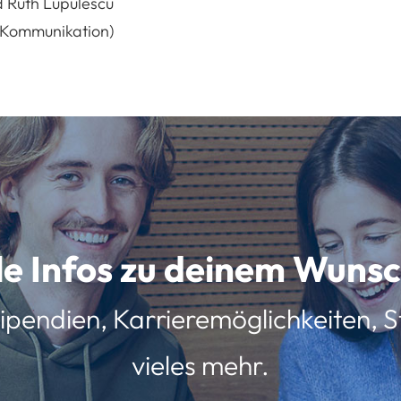
d Ruth Lupulescu
& Kommunikation)
lle Infos zu deinem Wun
ipendien, Karrieremöglichkeiten, St
vieles mehr.