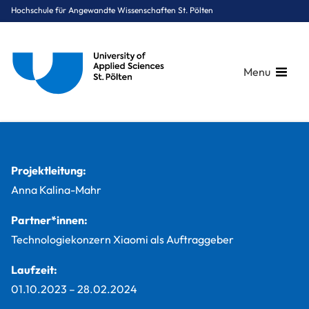
Hochschule für Angewandte Wissenschaften St. Pölten
Menu
Breadcrumbs
You are here:
Startseite
Studium
Digital Business & Innovation
Marketing & Kommunikation
Projekte
PR-Konzepte für Xiaomi
Projektleitung:
Anna Kalina-Mahr
Partner*innen:
Technologiekonzern Xiaomi als Auftraggeber
Laufzeit:
01.10.2023
–
28.02.2024