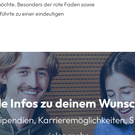
öchte. Besonders der rote Faden sowie
ührte zu einer eindeutigen
lle Infos zu deinem Wun
ipendien, Karrieremöglichkeiten, St