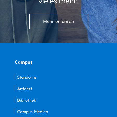
vieles mehr.
Mehr erfahren
Campus
Standorte
Anfahrt
Bibliothek
Campus-Medien