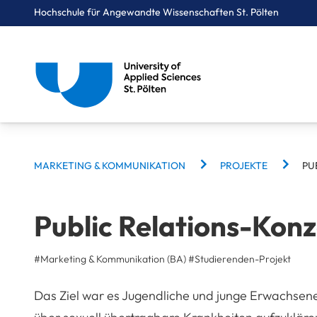
Hochschule für Angewandte Wissenschaften St. Pölten
Breadcrumbs
You are here:
Startseite
Studium
Digital Business & Innovation
Marketing & Kommunikation
Projekte
Public Relations-Konzepte für Durex
BREADCRUMBS
MARKETING & KOMMUNIKATION
PROJEKTE
PU
Public Relations-Kon
#Marketing & Kommunikation (BA)
#
Studierenden-Projekt
Das Ziel war es Jugendliche und junge Erwachsene