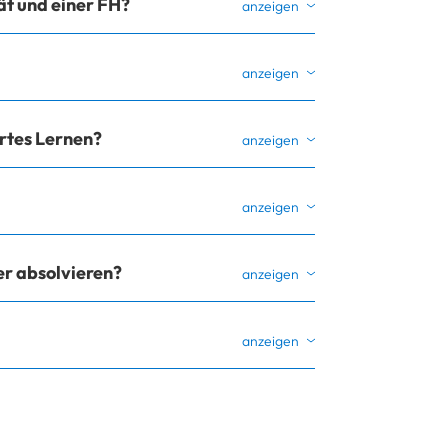
ät und einer FH?
ertes Lernen?
er absolvieren?