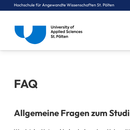
Hochschule für Angewandte Wissenschaften St. Pölten
Breadcrumbs
You are here:
Startseite
Studium
FAQ
FAQ
Allgemeine Fragen zum Stud