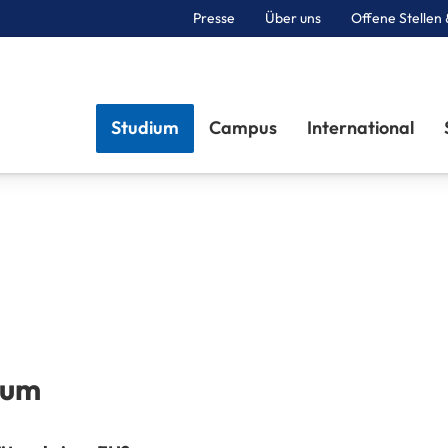
Presse
Über uns
Offene Stellen 
Sektionen
Studium
Campus
International
ium