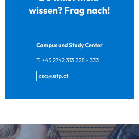
wissen? Frag nach!
Campus und Study Center
T:
+43 2742 313 228 - 333
csc@ustp.at