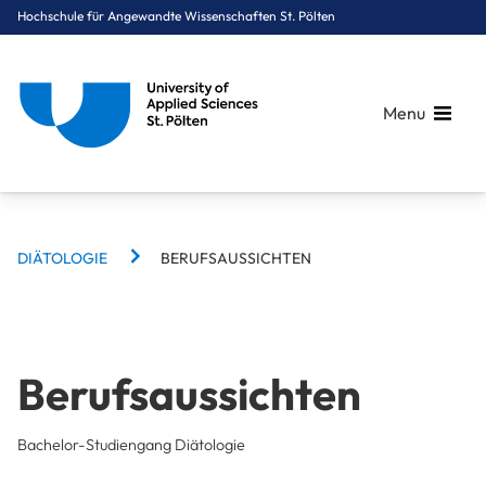
Hochschule für Angewandte Wissenschaften St. Pölten
Menu
BREADCRUMBS
Breadcrumbs
DIÄTOLOGIE
BERUFSAUSSICHTEN
You are here:
Startseite
Studium
Gesundheit
Diätologie
Berufsaussichten
Berufsaussichten
Bachelor-Studiengang Diätologie