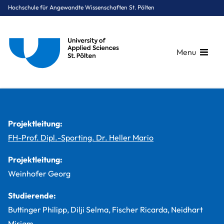
Hochschule für Angewandte Wissenschaften St. Pölten
Menu
Breadcrumbs
You are here:
Startseite
Studium
Gesundheit
Diätologie
Projekte
DIRENE
Projektleitung:
FH-Prof. Dipl.-Sporting. Dr. Heller Mario
Projektleitung:
Weinhofer Georg
Studierende:
Buttinger Philipp, Dilji Selma, Fischer Ricarda, Neidhart
Mirjam