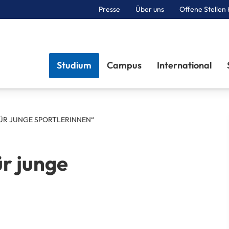
Presse
Über uns
Offene Stellen 
Sektionen
Studium
Campus
International
ÜR JUNGE SPORTLERINNEN“
r junge