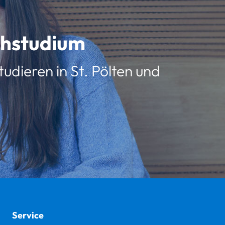
schstudium
udieren in St. Pölten und
Service