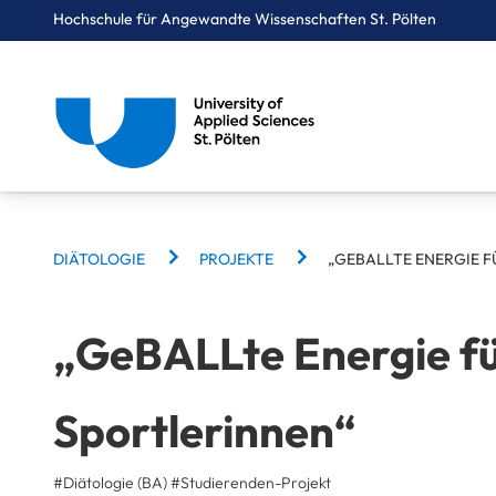
Hochschule für Angewandte Wissenschaften St. Pölten
Breadcrumbs
You are here:
Startseite
Studium
Gesundheit
Diätologie
Projekte
„GeBALLte Energie für junge Sportlerinnen“
BREADCRUMBS
DIÄTOLOGIE
PROJEKTE
„GEBALLTE ENERGIE F
„GeBALLte Energie fü
Sportlerinnen“
#Diätologie (BA)
#
Studierenden-Projekt