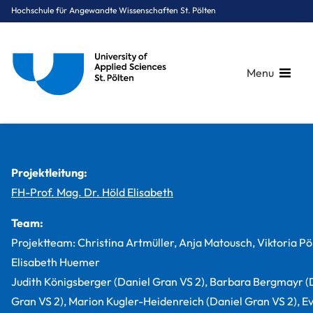
Hochschule für Angewandte Wissenschaften St. Pölten
Menu
Breadcrumbs
You are here:
Startseite
Studium
Gesundheit
Diätologie
Projekte
GEKO: Generationsübergreifende Ernährungskompetenz
Projektleitung:
FH-Prof. Mag. Dr. Höld Elisabeth
Team:
Projektteam: Christina Artmüller, Anja Matousch, Viktoria Pöl
Elisabeth Huemer
Judith Königsberger (Daniel Gran VS 2), Barbara Bergmayr (
Gran VS 2), Marion Kugler-Heidenreich (Daniel Gran VS 2), E