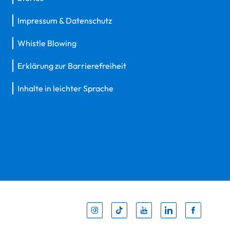
Impressum & Datenschutz
Whistle Blowing
Erklärung zur Barrierefreiheit
Inhalte in leichter Sprache
Inst
Tik
You
Li
F