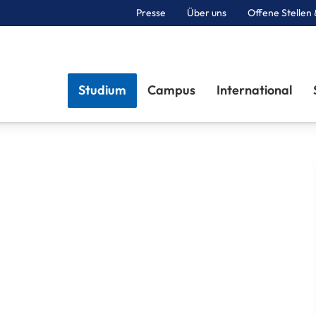
Presse
Über uns
Offene Stellen 
Sektionen
Studium
Campus
International