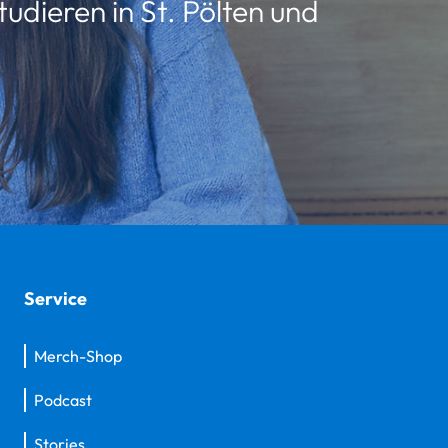
udieren in St. Pölten und
Service
Merch-Shop
Podcast
Stories