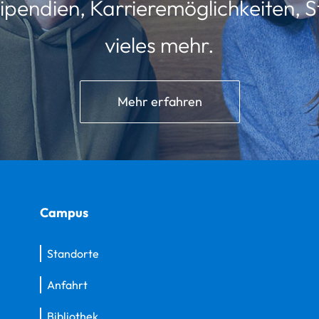
ipendien, Karrieremöglichkeiten, St
vieles mehr.
Mehr erfahren
Campus
Standorte
Anfahrt
Bibliothek