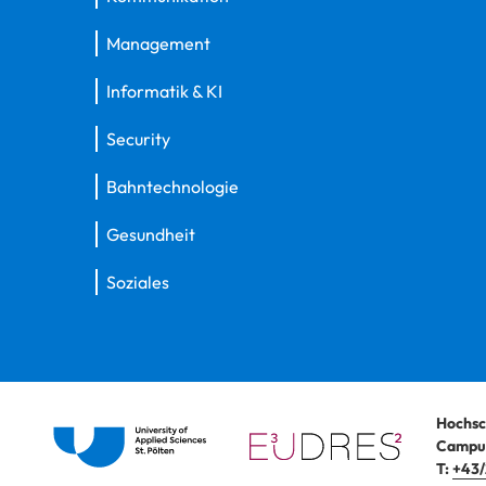
Management
Informatik & KI
Security
Bahntechnologie
Gesundheit
Soziales
Hochsc
Campus
T:
+43/