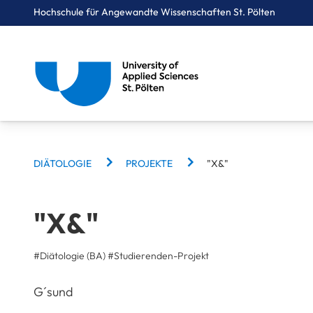
Hochschule für Angewandte Wissenschaften St. Pölten
Breadcrumbs
You are here:
Startseite
Studium
Gesundheit
Diätologie
Projekte
"X&"
BREADCRUMBS
DIÄTOLOGIE
PROJEKTE
"X&"
"X&"
#Diätologie (BA)
#
Studierenden-Projekt
G´sund