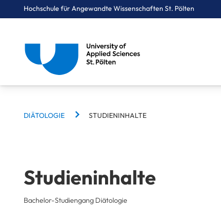
Hochschule für Angewandte Wissenschaften St. Pölten
BREADCRUMBS
Breadcrumbs
DIÄTOLOGIE
STUDIENINHALTE
You are here:
Startseite
Studium
Gesundheit
Diätologie
Studieninhalte
Studieninhalte
Bachelor-Studiengang Diätologie