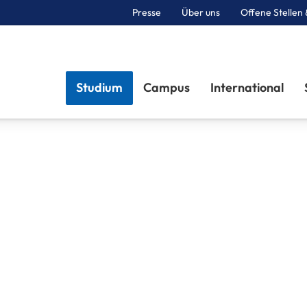
Presse
Über uns
Offene Stellen 
Sektionen
Studium
Campus
International