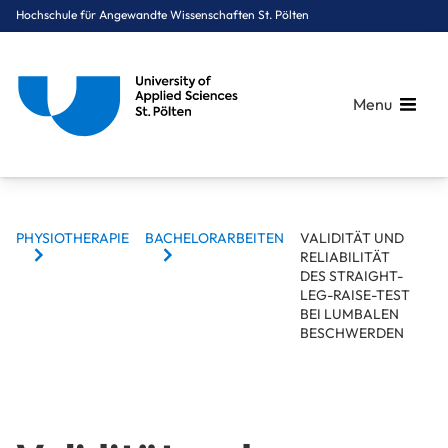
Hochschule für Angewandte Wissenschaften St. Pölten
Menu
BREADCRUMBS
Breadcrumbs
PHYSIOTHERAPIE
BACHELORARBEITEN
VALIDITÄT UND
You are here:
RELIABILITÄT
Startseite
Studium
Gesundheit
Physiotherapie
Bachelorarbeiten
Validität und Reliabilität des Straight-Leg-Raise-Test bei lum
DES STRAIGHT-
LEG-RAISE-TEST
BEI LUMBALEN
BESCHWERDEN