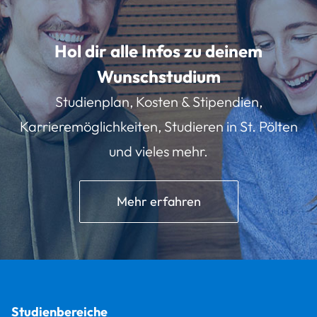
Hol dir alle Infos zu deinem
Wunschstudium
Studienplan, Kosten & Stipendien,
Karrieremöglichkeiten, Studieren in St. Pölten
und vieles mehr.
Mehr erfahren
Studienbereiche