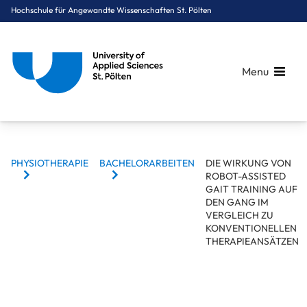
Hochschule für Angewandte Wissenschaften St. Pölten
Menu
BREADCRUMBS
Breadcrumbs
PHYSIOTHERAPIE
BACHELORARBEITEN
DIE WIRKUNG VON
You are here:
ROBOT-ASSISTED
Startseite
Studium
Gesundheit
Physiotherapie
Bachelorarbeiten
Die Wirkung von Robot-Assisted Gait Training auf den Gang im
GAIT TRAINING AUF
DEN GANG IM
VERGLEICH ZU
KONVENTIONELLEN
THERAPIEANSÄTZEN