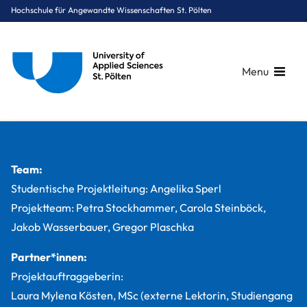
Hochschule für Angewandte Wissenschaften St. Pölten
Menu
Breadcrumbs
You are here:
Startseite
Studium
Gesundheit
Physiotherapie
Projekte
become mobile
Team:
Studentische Projektleitung: Angelika Sperl
Projektteam: Petra Stockhammer, Carola Steinböck,
Jakob Wasserbauer, Gregor Plaschka
Partner*innen:
Projektauftraggeberin:
Laura Mylena Kösten, MSc (externe Lektorin, Studiengang