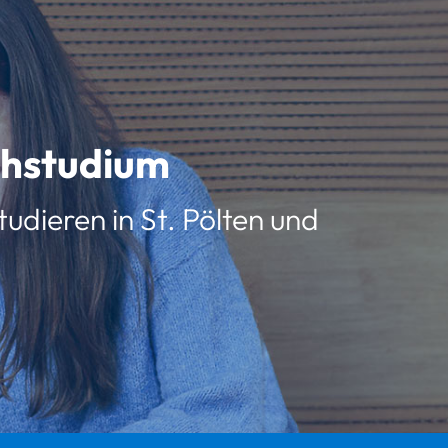
schstudium
udieren in St. Pölten und