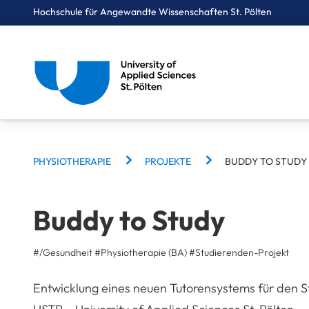
Hochschule für Angewandte Wissenschaften St. Pölten
Breadcrumbs
You are here:
Startseite
Studium
Gesundheit
Physiotherapie
Projekte
Buddy to Study
BREADCRUMBS
PHYSIOTHERAPIE
PROJEKTE
BUDDY TO STUDY
Buddy to Study
#/Gesundheit
#Physiotherapie (BA)
#
Studierenden-Projekt
Entwicklung eines neuen Tutorensystems für den 