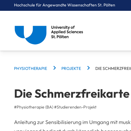
Hochschule für Angewandte Wissenschaften St. Pölten
Breadcrumbs
You are here:
Startseite
Studium
Gesundheit
Physiotherapie
Projekte
Die Schmerzfreikarte
BREADCRUMBS
PHYSIOTHERAPIE
PROJEKTE
DIE SCHMERZFREI
Die Schmerzfreikarte
#Physiotherapie (BA)
#
Studierenden-Projekt
Anleitung zur Sensibilisierung im Umgang mit mus