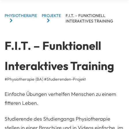
BREADCRUMBS
PHYSIOTHERAPIE
PROJEKTE
F.I.T. – FUNKTIONELL
INTERAKTIVES TRAINING
F.I.T. – Funktionell
Interaktives Training
#Physiotherapie (BA)
#
Studierenden-Projekt
Einfache Übungen verhelfen Menschen zu einem
fitteren Leben.
Studierende des Studiengangs Physiotherapie
stellen in einer Broschüre und in Videos einfache, im