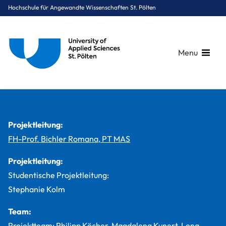
Hochschule für Angewandte Wissenschaften St. Pölten
Menu
Breadcrumbs
You are here:
Startseite
Studium
Gesundheit
Physiotherapie
Projekte
F.I.T. – Funktionell Interaktives Training
Projektleitung:
FH-Prof. Bichler Romana, PT MAS
Projektleitung:
Studentische Projektleitung:
Stephanie Kolm
Team:
Projektteam: Philipp Köcher, Magdalena Kunert, Lena