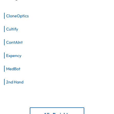
CloneOptics
Cultify
ContAInt
Expency
MedBot
2nd Hand