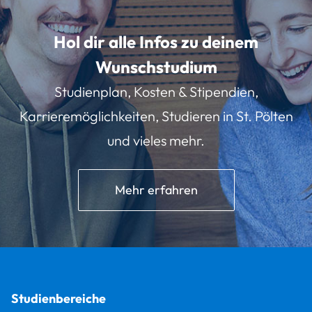
Hol dir alle Infos zu deinem
Wunschstudium
Studienplan, Kosten & Stipendien,
Karrieremöglichkeiten, Studieren in St. Pölten
und vieles mehr.
Mehr erfahren
Studienbereiche