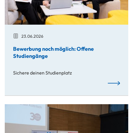
23.06.2026
Bewerbung noch möglich: Offene
Studiengänge
Sichere deinen Studienplatz
Bewerbung n
KI krempelt die Arbeitswelt um