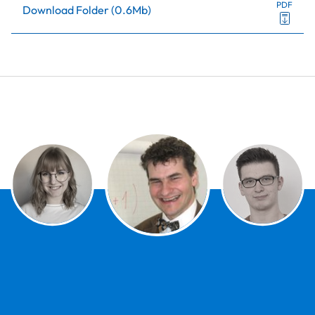
PDF
Download Folder
(
0.6Mb
)