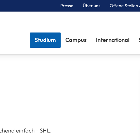
Presse
Über uns
Offene Stellen 
Sektionen
Studium
Campus
International
schend einfach - SHL.