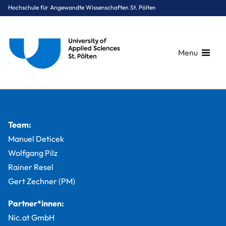
Hochschule für Angewandte Wissenschaften St. Pölten
Menu
Breadcrumbs
You are here:
Startseite
Studium
Informatik & Security
IT Security
Projekte
Security Management von mobilen Geräten im Unternehmense
Team:
Manuel Deticek
Wolfgang Pilz
Rainer Resel
Gert Zechner (PM)
Partner*innen:
Nic.at GmbH