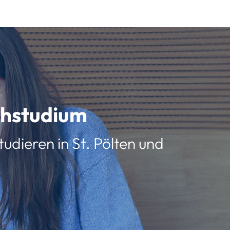
schstudium
udieren in St. Pölten und