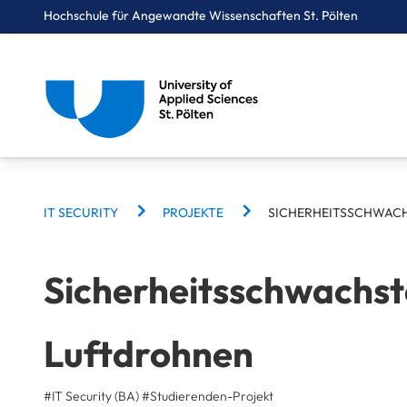
Hochschule für Angewandte Wissenschaften St. Pölten
Breadcrumbs
You are here:
Startseite
Studium
Informatik & Security
IT Security
Projekte
Sicherheitsschwachstellen von Luftdrohnen
BREADCRUMBS
IT SECURITY
PROJEKTE
SICHERHEITSSCHWAC
Sicherheitsschwachst
Luftdrohnen
#IT Security (BA)
#
Studierenden-Projekt