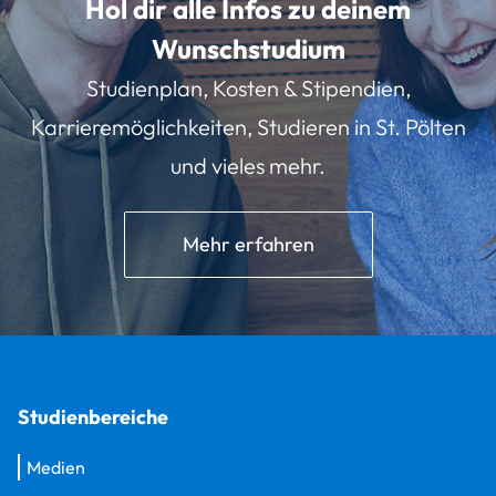
Hol dir alle Infos zu deinem
Wunschstudium
Studienplan, Kosten & Stipendien,
Karrieremöglichkeiten, Studieren in St. Pölten
und vieles mehr.
Mehr erfahren
Studienbereiche
Medien