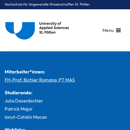
Hochschule für Angewandte Wissenschaften St. Pölten
Menu
Breadcrumbs
You are here:
Startseite
Studium
Medien & Digitale Technologien
Digital Healthcare
Projekte
ACTivate - ein neuer Weg der betrieblichen Gesundheitsförde
Mitarbeiter*innen:
FH-Prof. Bichler Romana, PT MAS
Studierende:
Julia Daxenbichler
Patrick Major
Ionut-Catalin Mocan
Weblinks: