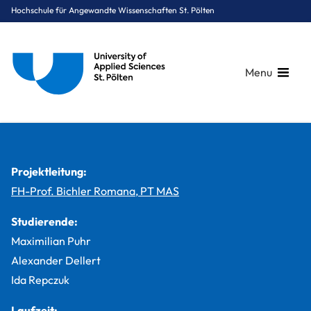
Hochschule für Angewandte Wissenschaften St. Pölten
Menu
Breadcrumbs
You are here:
Startseite
Studium
Medien & Digitale Technologien
Digital Healthcare
Projekte
AIRAPY
Projektleitung:
FH-Prof. Bichler Romana, PT MAS
Studierende:
Maximilian Puhr
Alexander Dellert
Ida Repczuk
Laufzeit: