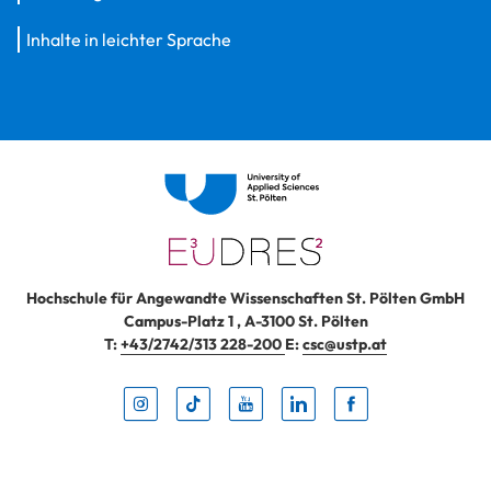
Inhalte in leichter Sprache
Hochschule für Angewandte Wissenschaften St. Pölten GmbH
Campus-Platz 1
,
A-3100
St. Pölten
T:
+43/2742/313 228-200
E:
csc@ustp.at
Instag
TikTo
Yout
Lin
Fa