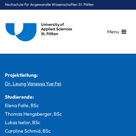
Hochschule für Angewandte Wissenschaften St. Pölten
Menu
Breadcrumbs
You are here:
Startseite
Studium
Medien & Digitale Technologien
Digital Healthcare
Projekte
Panic Companion
Projektleitung:
Dr. Leung Vanessa Yue Fei
Studierende:
Elena Falle, BSc
Thomas Hengsberger, BSc
Lukas Iselor, BSc
Caroline Schmid, BSc