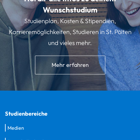
Wunschstudium
Studienplan, Kosten & Stipendien,
Karrieremöglichkeiten, Studieren in St. Pölten
und vieles mehr.
Mehr erfahren
Studienbereiche
Medien