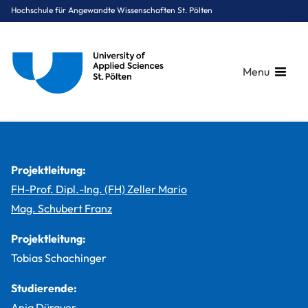
Hochschule für Angewandte Wissenschaften St. Pölten
Menu
Breadcrumbs
You are here:
Startseite
Studium
Medien & Digitale Technologien
Digital Media Production
Projekte
Unreal Engine Virtual Studio Production
Projektleitung:
FH-Prof. Dipl.-Ing. (FH) Zeller Mario
Mag. Schubert Franz
Projektleitung:
Tobias Schachinger
Studierende:
Anja Dürauer