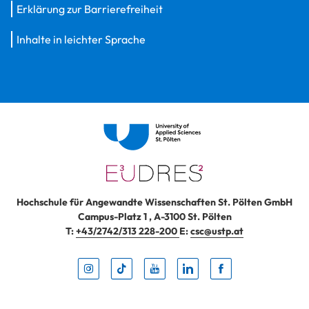
Erklärung zur Barrierefreiheit
Inhalte in leichter Sprache
Hochschule für Angewandte Wissenschaften St. Pölten GmbH
Campus-Platz 1
,
A-3100
St. Pölten
T:
+43/2742/313 228-200
E:
csc@ustp.at
Instag
TikTo
Yout
Lin
Fa