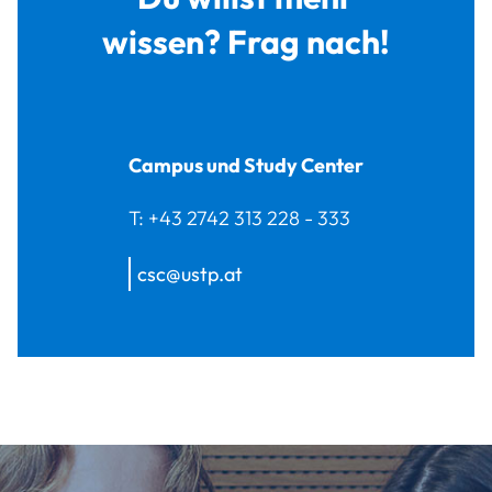
wissen? Frag nach!
Campus und Study Center
T:
+43 2742 313 228 - 333
csc@ustp.at