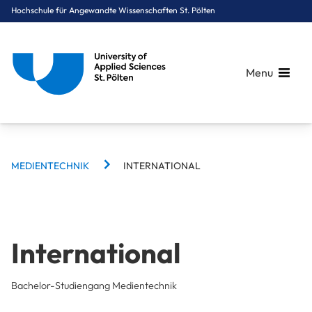
Hochschule für Angewandte Wissenschaften St. Pölten
Menu
BREADCRUMBS
Breadcrumbs
MEDIENTECHNIK
INTERNATIONAL
You are here:
Startseite
Studium
Medien & Digitale Technologien
Medientechnik
International
International
Bachelor-Studiengang Medientechnik