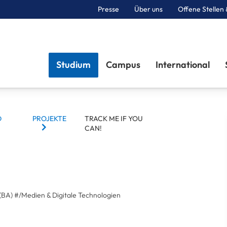
Presse
Über uns
Offene Stellen 
Sektionen
Studium
Campus
International
D
PROJEKTE
TRACK ME IF YOU
CAN!
(BA)
#/Medien & Digitale Technologien