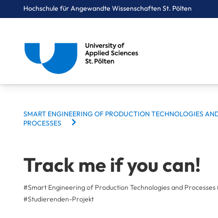
Hochschule für Angewandte Wissenschaften St. Pölten
Breadcrumbs
You are here:
Startseite
Studium
Medien & Digitale Technologien
Smart Engineering of Production Technologies and Processes
Projekte
Track me if you can!
BREADCRUMBS
SMART ENGINEERING OF PRODUCTION TECHNOLOGIES AN
PROCESSES
Track me if you can!
#Smart Engineering of Production Technologies and Processes 
#
Studierenden-Projekt