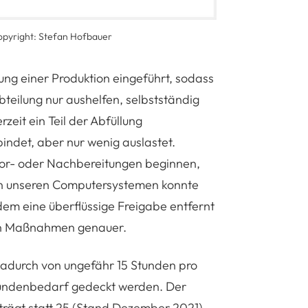
opyright: Stefan Hofbauer
ung einer Produktion eingeführt, sodass
bteilung nur aushelfen, selbstständig
eit ein Teil der Abfüllung
bindet, aber nur wenig auslastet.
 Vor- oder Nachbereitungen beginnen,
in unseren Computersystemen konnte
ndem eine überflüssige Freigabe entfernt
ten Maßnahmen genauer.
dadurch von ungefähr 15 Stunden pro
Kundenbedarf gedeckt werden. Der
trägt statt 25 (Stand Dezember 2021)