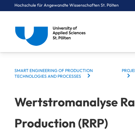
Hochschule für Angewandte Wissenschaften St. Pölten
Breadcrumbs
You are here:
Startseite
Studium
Medien & Digitale Technologien
Smart Engineering of Production Technologies and Processes
Projekte
Wertstromanalyse Rapid Response Production (RRP)
BREADCRUMBS
SMART ENGINEERING OF PRODUCTION
PROJE
TECHNOLOGIES AND PROCESSES
Wertstromanalyse Ra
Production (RRP)